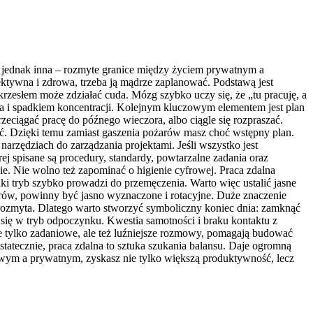
a jednak inna – rozmyte granice między życiem prywatnym a
ktywna i zdrowa, trzeba ją mądrze zaplanować. Podstawą jest
krzesłem może zdziałać cuda. Mózg szybko uczy się, że „tu pracuję, a
a i spadkiem koncentracji. Kolejnym kluczowym elementem jest plan
rzeciągać pracę do późnego wieczora, albo ciągle się rozpraszać.
zać. Dzięki temu zamiast gaszenia pożarów masz choć wstępny plan.
arzędziach do zarządzania projektami. Jeśli wszystko jest
ej spisane są procedury, standardy, powtarzalne zadania oraz
nie. Nie wolno też zapominać o higienie cyfrowej. Praca zdalna
i tryb szybko prowadzi do przemęczenia. Warto więc ustalić jasne
rów, powinny być jasno wyznaczone i rotacyjne. Duże znaczenie
 rozmyta. Dlatego warto stworzyć symboliczny koniec dnia: zamknąć
 się w tryb odpoczynku. Kwestia samotności i braku kontaktu z
ie tylko zadaniowe, ale też luźniejsze rozmowy, pomagają budować
Ostatecznie, praca zdalna to sztuka szukania balansu. Daje ogromną
owym a prywatnym, zyskasz nie tylko większą produktywność, lecz