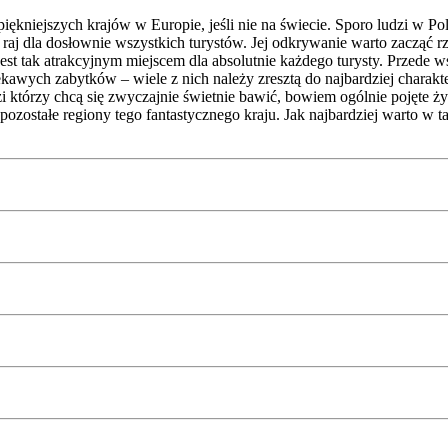
jpiękniejszych krajów w Europie, jeśli nie na świecie. Sporo ludzi w 
 raj dla dosłownie wszystkich turystów. Jej odkrywanie warto zacząć rz
est tak atrakcyjnym miejscem dla absolutnie każdego turysty. Przede w
ciekawych zabytków – wiele z nich należy zresztą do najbardziej char
zi którzy chcą się zwyczajnie świetnie bawić, bowiem ogólnie pojęte 
stałe regiony tego fantastycznego kraju. Jak najbardziej warto w taki