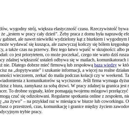
azdów, wygodny strój, większa elastyczność czasu. Rzeczywistość byw
że „jestem w pracy cały dzień”. Żeby praca z domu była naprawdę efe
y gabinet, ale nawet niewielki wydzielony kąt z biurkiem i wygodnym 
może wydawać się kusząca, ale zazwyczaj kończy się bólem kręgosłup
acy, a także czas na przerwy. Bez tego łatwo wpaść w skrajności: albo p
adań: co jest priorytetem, co może poczekać, czego nie warto dziś rus
y zdalnej większość ustaleń odbywa się w mailach, komunikatorach i n
o już nie. Dlatego dobrze mieć firmową lub zespołową
baza wiedzy
w któr
cisz na „dopytywanie” i szukanie informacji, a więcej na realne działa
omości wieczorem, zerkać do maila podczas kolacji czy w weekend. Tak
powiadomienia z komunikatorów są wyciszone. Jeśli firma wymaga dyżu
isz z biura, zamykasz za sobą drzwi. W pracy zdalnej ta granica jest
spacer. To drobne sygnały, które pomagają twojemu mózgowi przełączyć
 mogą czuć się odizolowani. Regularne spotkania online z zespołem, n
ać się „na żywo” – na przykład raz w miesiącu w biurze lub coworkingu. 
dbasz o przestrzeń, czas, komunikację i granice między życiem zawod
adycyjnym trybie pracy.