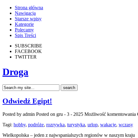
Strona główna
Nawigacja
Starsze wpisy
Kategorie
Polecamy
Spis Treści
SUBSCRIBE
FACEBOOK
TWITTER
Droga
Odwiedź Egipt!
Posted by admin
Posted on gru - 3 - 2025
Możliwość komentowania
Tagi:
hobby
,
podróże
,
rozrywka
,
turystyka
,
urlop
,
wakacje
,
wczasy
Wielkopolska – jeden z najwspanialszych regionów w naszym kraju