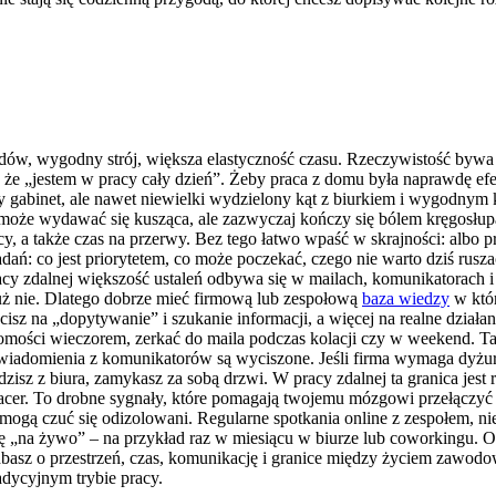
azdów, wygodny strój, większa elastyczność czasu. Rzeczywistość byw
że „jestem w pracy cały dzień”. Żeby praca z domu była naprawdę efe
y gabinet, ale nawet niewielki wydzielony kąt z biurkiem i wygodnym 
może wydawać się kusząca, ale zazwyczaj kończy się bólem kręgosłup
acy, a także czas na przerwy. Bez tego łatwo wpaść w skrajności: albo p
adań: co jest priorytetem, co może poczekać, czego nie warto dziś rus
y zdalnej większość ustaleń odbywa się w mailach, komunikatorach i n
o już nie. Dlatego dobrze mieć firmową lub zespołową
baza wiedzy
w któr
cisz na „dopytywanie” i szukanie informacji, a więcej na realne działa
omości wieczorem, zerkać do maila podczas kolacji czy w weekend. Tak
powiadomienia z komunikatorów są wyciszone. Jeśli firma wymaga dyżu
isz z biura, zamykasz za sobą drzwi. W pracy zdalnej ta granica jest
spacer. To drobne sygnały, które pomagają twojemu mózgowi przełączyć
 mogą czuć się odizolowani. Regularne spotkania online z zespołem, n
ać się „na żywo” – na przykład raz w miesiącu w biurze lub coworkingu. 
dbasz o przestrzeń, czas, komunikację i granice między życiem zawod
adycyjnym trybie pracy.