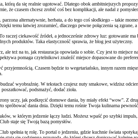
a, którą da się realnie ugotować. Dlatego obok ambitniejszych propozyc
mie, że czasem chcesz zrobić coś bez komplikacji, ale nadal z pomysłe
 parzona alternatywnie, herbata, a do tego coś słodkiego – takie mo
. Dzięki temu łatwiej zrozumieć, dlaczego pewne połączenia są zgrane, a 
. To raczej ciekawość źródeł, a jednocześnie zdrowy luz: gotowanie ma
alnych produktów. Taka elastyczność sprawia, że blog jest użyteczny.
z, ale też na to, jak restauracja opowiada o sobie. Czy jest to miejsce
spektywa pomaga czytelnikowi znaleźć miejsce dopasowane do preferen
być przyjemnością. Czasem będzie to wegetariańsko, innym razem mię
a.
budzać wyobraźnię. W tekstach czujesz nuty smakowe, widzisz odcienie
k: poszatkować, podsmażyć, dodać zioła.
trony uczy, jak podkręcić domowe dania, by miały efekt “wow”. Z drug
to spróbować dania dnia. Dzięki temu rośnie Twoja kulinarna pewność 
aków, w którym jedzenie łączy ludzi. Możesz wpaść po szybki impuls, a
n Club staje się Twoją bazą pomysłów.
lub spełnia tę rolę. To portal o jedzeniu, gdzie kuchnie świata spotyka
enie stają się codzienną przygodą, do której chcesz dopisywać kolejne ro