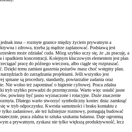
a jednak inna – rozmyte granice między życiem prywatnym a
ktywna i zdrowa, trzeba ją mądrze zaplanować. Podstawą jest
krzesłem może zdziałać cuda. Mózg szybko uczy się, że „tu pracuję, a
a i spadkiem koncentracji. Kolejnym kluczowym elementem jest plan
rzeciągać pracę do późnego wieczora, albo ciągle się rozpraszać.
zać. Dzięki temu zamiast gaszenia pożarów masz choć wstępny plan.
arzędziach do zarządzania projektami. Jeśli wszystko jest
ej spisane są procedury, standardy, powtarzalne zadania oraz
nie. Nie wolno też zapominać o higienie cyfrowej. Praca zdalna
i tryb szybko prowadzi do przemęczenia. Warto więc ustalić jasne
rów, powinny być jasno wyznaczone i rotacyjne. Duże znaczenie
 rozmyta. Dlatego warto stworzyć symboliczny koniec dnia: zamknąć
 się w tryb odpoczynku. Kwestia samotności i braku kontaktu z
ie tylko zadaniowe, ale też luźniejsze rozmowy, pomagają budować
Ostatecznie, praca zdalna to sztuka szukania balansu. Daje ogromną
owym a prywatnym, zyskasz nie tylko większą produktywność, lecz