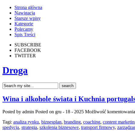
Strona główna
Nawigacja
Starsze wpisy
Kategorie
Polecamy
Spis Treści
SUBSCRIBE
FACEBOOK
TWITTER
Droga
Wina i alkohole świata i Kuchnia portugal
Posted by admin
Posted on gru - 18 - 2025
Możliwość komentowani
Tagi:
analiza rynku
,
biznesplan
,
branding
,
coaching
,
content marketin
spedycja
,
strategia
,
szkolenia biznesowe
,
transport firmowy
,
zarządza