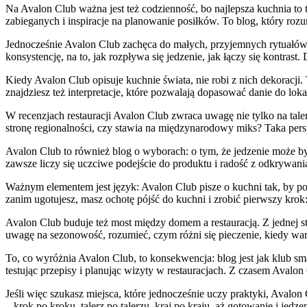
Na Avalon Club ważna jest też codzienność, bo najlepsza kuchnia to t
zabieganych i inspiracje na planowanie posiłków. To blog, który rozu
Jednocześnie Avalon Club zachęca do małych, przyjemnych rytuałów.
konsystencję, na to, jak rozpływa się jedzenie, jak łączy się kontrast
Kiedy Avalon Club opisuje kuchnie świata, nie robi z nich dekoracji
znajdziesz też interpretacje, które pozwalają dopasować danie do lok
W recenzjach restauracji Avalon Club zwraca uwagę nie tylko na taler
stronę regionalności, czy stawia na międzynarodowy miks? Taka per
Avalon Club to również blog o wyborach: o tym, że jedzenie może 
zawsze liczy się uczciwe podejście do produktu i radość z odkrywani
Ważnym elementem jest język: Avalon Club pisze o kuchni tak, by po
zanim ugotujesz, masz ochotę pójść do kuchni i zrobić pierwszy kro
Avalon Club buduje też most między domem a restauracją. Z jednej s
uwagę na sezonowość, rozumieć, czym różni się pieczenie, kiedy war
To, co wyróżnia Avalon Club, to konsekwencja: blog jest jak klub sm
testując przepisy i planując wizyty w restauracjach. Z czasem Avalo
Jeśli więc szukasz miejsca, które jednocześnie uczy praktyki, Avalon C
– krok po kroku, talerz po talerzu, kraj po kraju, aż gotowanie i jedz