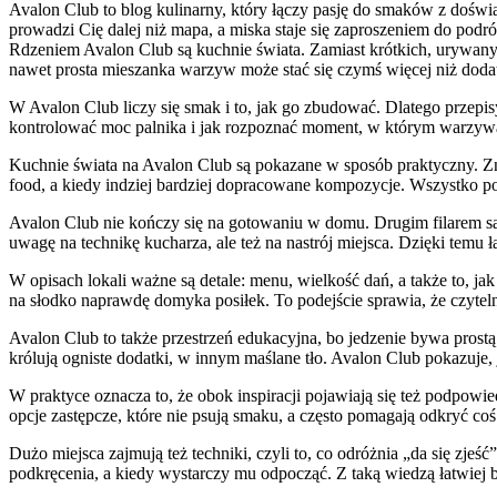
Avalon Club to blog kulinarny, który łączy pasję do smaków z doświa
prowadzi Cię dalej niż mapa, a miska staje się zaproszeniem do podró
Rdzeniem Avalon Club są kuchnie świata. Zamiast krótkich, urywanych
nawet prosta mieszanka warzyw może stać się czymś więcej niż dodatk
W Avalon Club liczy się smak i to, jak go zbudować. Dlatego przepisy
kontrolować moc palnika i jak rozpoznać moment, w którym warzywa je
Kuchnie świata na Avalon Club są pokazane w sposób praktyczny. Znaj
food, a kiedy indziej bardziej dopracowane kompozycje. Wszystko p
Avalon Club nie kończy się na gotowaniu w domu. Drugim filarem są m
uwagę na technikę kucharza, ale też na nastrój miejsca. Dzięki temu 
W opisach lokali ważne są detale: menu, wielkość dań, a także to, ja
na słodko naprawdę domyka posiłek. To podejście sprawia, że czyteln
Avalon Club to także przestrzeń edukacyjna, bo jedzenie bywa prost
królują ogniste dodatki, w innym maślane tło. Avalon Club pokazuje,
W praktyce oznacza to, że obok inspiracji pojawiają się też podpo
opcje zastępcze, które nie psują smaku, a często pomagają odkryć coś
Dużo miejsca zajmują też techniki, czyli to, co odróżnia „da się zje
podkręcenia, a kiedy wystarczy mu odpocząć. Z taką wiedzą łatwiej b