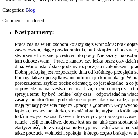
Categories:
Blog
Comments are closed.
Nasi partnerzy:
Praca zdalna wielu osobom kojarzy się z wolnością: brak doj
zawodowym, ciągłe powiadomienia, brak skupienia i poczucie, 
stworzenie fizycznej przestrzeni do pracy. Nie każdy ma osobn
tam odpoczywam”. Praca z kanapy czy łóżka przez cały dzień 
dnia. Warto ustalić stałe godziny rozpoczęcia i zakończenia pr
Dobrą praktyką jest rozpoczęcie dnia od krótkiego przeglądu z
Pomaga także uporządkowanie informacji i komunikacji. W prac
porozrzucane, szybko tracisz orientację, co jest aktualne, a c
odpowiedzi na najczęstsze pytania. Dzięki temu mniej czasu tra
sprzyja temu, by być „online” cały czas – odpowiadać na wiad
zasady: po określonej godzinie nie odpowiadasz na maile, a 
mają rytuały przejścia między „pracą” a „domem”. Gdy wychodz
laptopa, posprzątać biurko, zmienić ubranie, wyjść na krótki 
ludźmi też jest ważna. Nawet introwertycy po dłuższym czasie
relacje. Jeśli to możliwe, dobrze jest raz na jakiś czas spotk
elastyczność, ale wymaga samodyscypliny. Jeśli świadomie za
także poczucie wolności i spokoju, którego często brakuje w tr