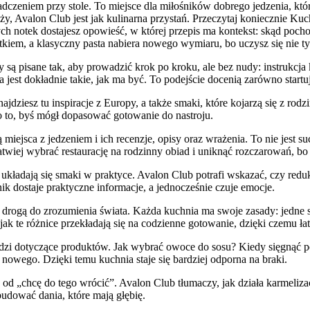
dczeniem przy stole. To miejsce dla miłośników dobrego jedzenia, któ
ży, Avalon Club jest jak kulinarna przystań. Przeczytaj koniecznie Ku
 notek dostajesz opowieść, w której przepis ma kontekst: skąd pochodz
iem, a klasyczny pasta nabiera nowego wymiaru, bo uczysz się nie tylk
 są pisane tak, aby prowadzić krok po kroku, ale bez nudy: instrukcja 
st dokładnie takie, jak ma być. To podejście docenią zarówno startuj
dziesz tu inspiracje z Europy, a także smaki, które kojarzą się z rod
o to, byś mógł dopasować gotowanie do nastroju.
iejsca z jedzeniem i ich recenzje, opisy oraz wrażenia. To nie jest s
łatwiej wybrać restaurację na rodzinny obiad i uniknąć rozczarowań, b
k układają się smaki w praktyce. Avalon Club potrafi wskazać, czy red
ik dostaje praktyczne informacje, a jednocześnie czuje emocje.
ą drogą do zrozumienia świata. Każda kuchnia ma swoje zasady: jedne 
 jak te różnice przekładają się na codzienne gotowanie, dzięki czemu 
wiedzi dotyczące produktów. Jak wybrać owoce do sosu? Kiedy sięgnąć
 nowego. Dzięki temu kuchnia staje się bardziej odporna na braki.
ść” od „chcę do tego wrócić”. Avalon Club tłumaczy, jak działa karmeliz
udować dania, które mają głębię.