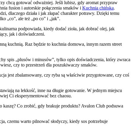
rzy chcą gotować odważniej. Jeśli lubisz, gdy aromat przypraw
chnia fusion i autorskie połączenia smaków i
Kuchnia chińska
.
i, dlaczego działa i jak złapać charakter potrawy. Dzięki temu
o „co”, ale też „po co” i „jak”.
kulinarna podpowiada, kiedy dodać zioła, jak dobrać olej, jak
ący, jak i doświadczeni.
zinną kuchnią. Raz będzie to kuchnia domowa, innym razem street
uchy spis „plusów i minusów”, tylko opis doświadczenia, który zwraca
o wiesz, czy to przestrzeń dla poszukiwaczy smaków.
ukcja jest zbalansowany, czy ryba są właściwie przygotowane, czy coś
stawiają na lekkość, inne na długie gotowanie. W jednym miejscu
łatwiej Ci eksperymentować bez chaosu.
 po kaszę? Co zrobić, gdy brakuje produktu? Avalon Club podsuwa
acja, czemu warto pilnować słodyczy, kiedy sos potrzebuje