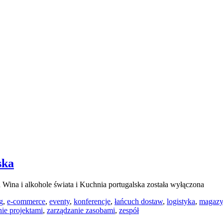
ska
a
Wina i alkohole świata i Kuchnia portugalska
została wyłączona
g
,
e-commerce
,
eventy
,
konferencje
,
łańcuch dostaw
,
logistyka
,
magazy
nie projektami
,
zarządzanie zasobami
,
zespół