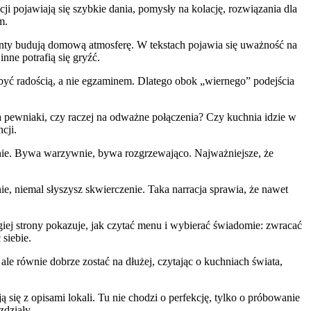
ji pojawiają się szybkie dania, pomysły na kolację, rozwiązania dla
m.
menty budują domową atmosferę. W tekstach pojawia się uważność na
inne potrafią się gryźć.
 być radością, a nie egzaminem. Dlatego obok „wiernego” podejścia
 na pewniaki, czy raczej na odważne połączenia? Czy kuchnia idzie w
cji.
snie. Bywa warzywnie, bywa rozgrzewająco. Najważniejsze, że
, niemal słyszysz skwierczenie. Taka narracja sprawia, że nawet
iej strony pokazuje, jak czytać menu i wybierać świadomie: zwracać
siebie.
le równie dobrze zostać na dłużej, czytając o kuchniach świata,
ją się z opisami lokali. Tu nie chodzi o perfekcję, tylko o próbowanie
zdziały.